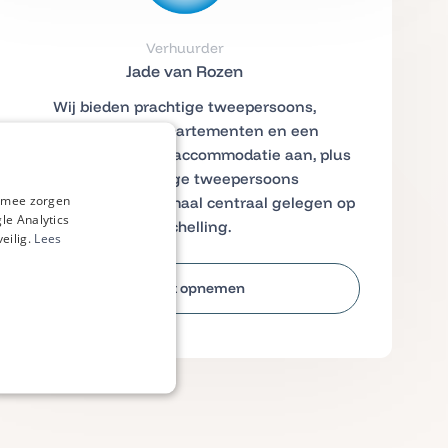
Verhuurder
Jade van Rozen
Wij bieden prachtige tweepersoons,
vierpersoons appartementen en een
achtpersoons groepsaccommodatie aan, plus
een eenvoudige tweepersoons
ermee zorgen
vakantiewoning, allemaal centraal gelegen op
le Analytics
Terschelling.
eilig.
Lees
Contact opnemen