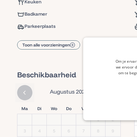
Keuken
Badkamer
Parkeerplaats
Toon alle voorzieningen
Om je ervar
we ervoor d
Beschikbaarheid
om te begr
Augustus 2026
Ma
Di
Wo
Do
Vr
Za
Zo
1
2
3
4
5
6
7
8
9