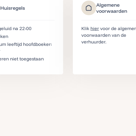
Algemene
Huisregels
voorwaarden
eluid na 22:00
Klik
hier
voor de algeme
voorwaarden van de
oken
verhuurder.
m leeftijd hoofdboeker:
r
eren niet toegestaan