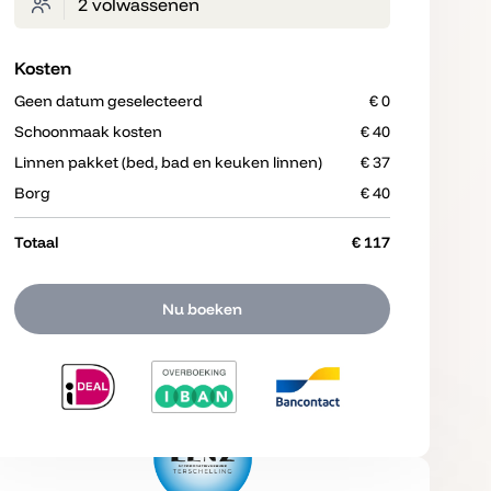
2 volwassenen
Kosten
Geen datum geselecteerd
€ 0
Schoonmaak kosten
€ 40
Linnen pakket (bed, bad en keuken linnen)
€ 37
Borg
€ 40
Totaal
€ 117
Nu boeken