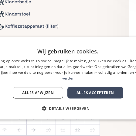
Kinderbedje
Kinderstoel
Koffiezetapparaat (filter)
Wij gebruiken cookies.
ing op onze website zo soepel mogelijk te maken, gebruiken we cookies. Hi
at je makkelijk kunt inloggen en dat alles goed werkt. Ook gebruiken we Goog
ijpen hoe we de site nog beter voor je kunnen maken – volledig anoniem en v
verder
September 2026
ALLES AFWIJZEN
ALLES ACCEPTEREN
Ma
Di
Wo
Do
Vr
Za
Zo
DETAILS WEERGEVEN
1
2
3
4
5
6
7
8
9
10
11
12
13