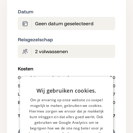
Datum
Geen datum geselecteerd
Reisgezelschap
2 volwassenen
Kosten
Geen datum geselecteerd
€ 0
Schoonmaak kosten
€ 40
Wij gebruiken cookies.
Linnen pakket (bed, bad en keuken linnen)
€ 37
Om je ervaring op onze website zo soepel
Borg
€ 40
mogelijk te maken, gebruiken we cookies.
Hiermee zorgen we ervoor dat je makkelijk
Totaal
€ 117
kunt inloggen en dat alles goed werkt. Ook
gebruiken we Google Analytics om te
begrijpen hoe we de site nog beter voor je